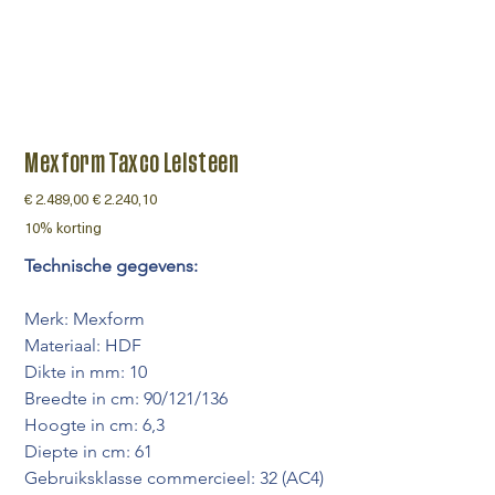
Mexform Taxco Leisteen
Originele
€ 2.489,00
Verkoopprijs
€ 2.240,10
prijs
10% korting
Technische gegevens:
Merk: Mexform
Materiaal: HDF
Dikte in mm: 10
Breedte in cm: 90/121/136
Hoogte in cm: 6,3
Diepte in cm: 61
Gebruiksklasse commercieel: 32 (AC4) 