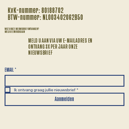
KvK-nummer: 80188702
BTW-nummer: NL003402062B50
WILT U ONZE NIEUWSBRIEF ONTVANGEN?
MELD U EENVOUDIG AAN
MELD U AAN VIA UW E-MAILADRES EN
ONTVANG 3X PER JAAR ONZE
NIEUWSBRIEF
EMAIL
*
Ik ontvang graag jullie nieuwsbrief
*
Aanmelden