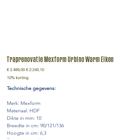
Traprenovatie Mexform Urbino Warm Eiken
Originele
€ 2.489,00
Verkoopprijs
€ 2.240,10
prijs
10% korting
Technische gegevens:
Merk: Mexform
Materiaal: HDF
Dikte in mm: 10
Breedte in cm: 90/121/136
Hoogte in cm: 6,3