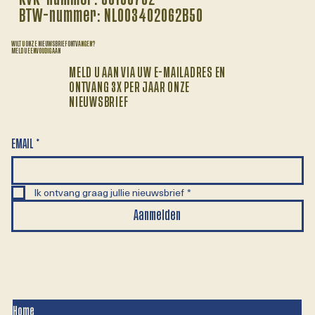
BTW-nummer: NL003402062B50
WILT U ONZE NIEUWSBRIEF ONTVANGEN?
MELD U EENVOUDIG AAN
MELD U AAN VIA UW E-MAILADRES EN
ONTVANG 3X PER JAAR ONZE
NIEUWSBRIEF
EMAIL
*
Ik ontvang graag jullie nieuwsbrief
*
Aanmelden
Home