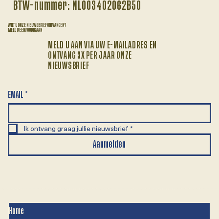
BTW-nummer: NL003402062B50
WILT U ONZE NIEUWSBRIEF ONTVANGEN?
MELD U EENVOUDIG AAN
MELD U AAN VIA UW E-MAILADRES EN
ONTVANG 3X PER JAAR ONZE
NIEUWSBRIEF
EMAIL
*
Ik ontvang graag jullie nieuwsbrief
*
Aanmelden
Home