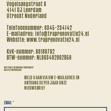
Vogelsangstraat 6
4141 DJ Leerdam
Utrecht Nederland
Telefoonnummer: 0345-234142
E-mailadres: info@traprenovatie24.nl
Website: www.traprenovatie24.nl
KvK-nummer: 80188702
BTW-nummer: NL003402062B50
WILT U ONZE NIEUWSBRIEF ONTVANGEN?
MELD U EENVOUDIG AAN
MELD U AAN VIA UW E-MAILADRES EN
ONTVANG 3X PER JAAR ONZE
NIEUWSBRIEF
EMAIL
*