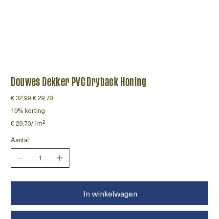
Douwes Dekker PVC Dryback Honing
Originele
€ 32,99
Verkoopprijs
€ 29,70
prijs
10% korting
€ 29,70
€ 29,70/1m²
per
1
Vierkante
Aantal
meter
In winkelwagen