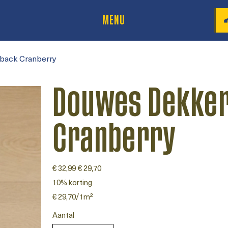
MENU
back Cranberry
Douwes Dekker
Cranberry
Originele
€ 32,99
Verkoopprijs
€ 29,70
prijs
10% korting
€ 29,70
€ 29,70/1m²
per
1
Vierkante
Aantal
meter