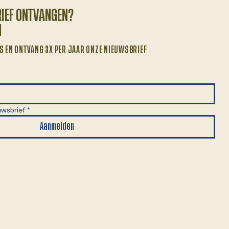
RIEF ONTVANGEN?
N
S EN ONTVANG 3X PER JAAR ONZE NIEUWSBRIEF
uwsbrief
*
Aanmelden