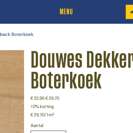
MENU
back Boterkoek
Douwes Dekker
Boterkoek
Originele
€ 32,99
Verkoopprijs
€ 29,70
prijs
10% korting
€ 29,70
€ 29,70/1m²
per
1
Vierkante
Aantal
meter