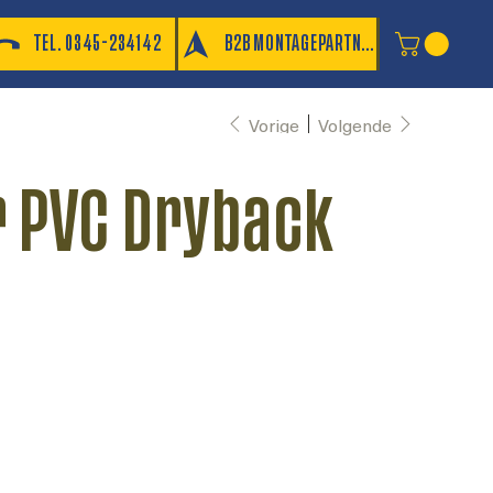
TEL. 0345-234142
B2B MONTAGEPARTNER
Vorige
Volgende
 PVC Dryback