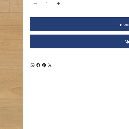
In w
N