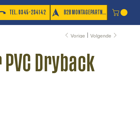
TEL. 0345-234142
B2B MONTAGEPARTNER
Vorige
Volgende
 PVC Dryback