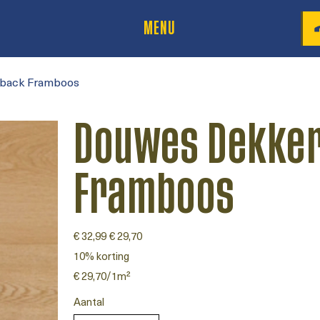
MENU
back Framboos
Douwes Dekker
Framboos
Originele
€ 32,99
Verkoopprijs
€ 29,70
prijs
10% korting
€ 29,70
€ 29,70/1m²
per
1
Vierkante
Aantal
meter