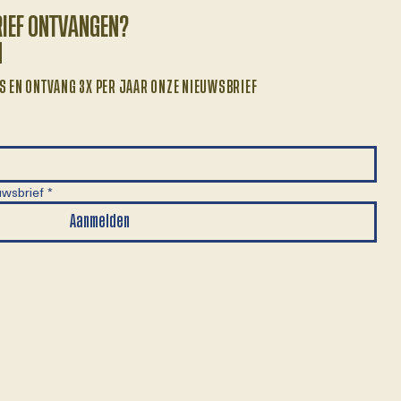
RIEF ONTVANGEN?
N
S EN ONTVANG 3X PER JAAR ONZE NIEUWSBRIEF
uwsbrief
*
Aanmelden