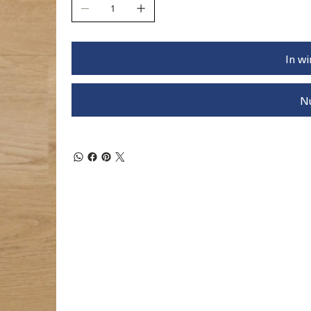
In w
N