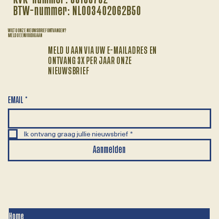
BTW-nummer: NL003402062B50
WILT U ONZE NIEUWSBRIEF ONTVANGEN?
MELD U EENVOUDIG AAN
MELD U AAN VIA UW E-MAILADRES EN
ONTVANG 3X PER JAAR ONZE
NIEUWSBRIEF
EMAIL
*
Ik ontvang graag jullie nieuwsbrief
*
Aanmelden
Home