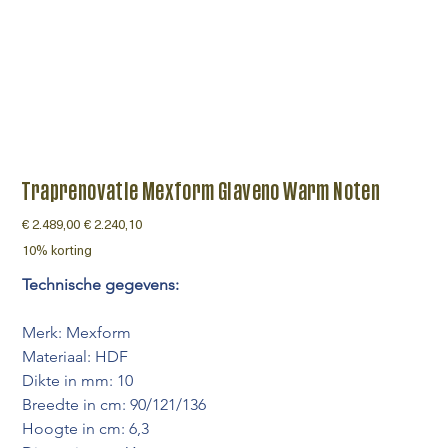
Traprenovatie Mexform Giaveno Warm Noten
Originele
€ 2.489,00
Verkoopprijs
€ 2.240,10
prijs
10% korting
Technische gegevens:
Merk: Mexform
Materiaal: HDF
Dikte in mm: 10
Breedte in cm: 90/121/136
Hoogte in cm: 6,3